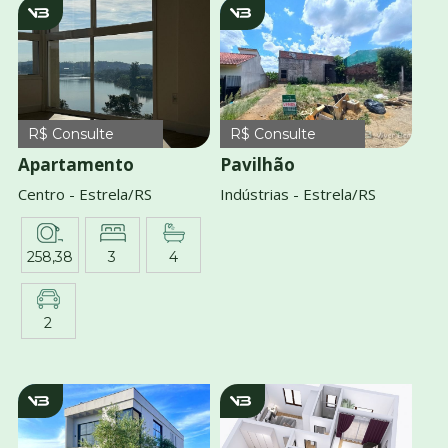
v2980
v2981
R$ Consulte
R$ Consulte
Apartamento
Pavilhão
Centro - Estrela/RS
Indústrias - Estrela/RS
258,38
3
4
2
v3029
v3794