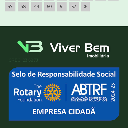
47
48
49
50
51
52
CRECI 23.687J