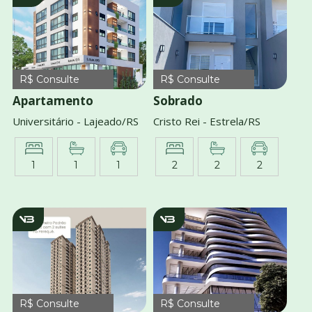
R$ Consulte
R$ Consulte
Apartamento
Sobrado
Universitário - Lajeado/RS
Cristo Rei - Estrela/RS
1
1
1
2
2
2
v2934
V2935
R$ Consulte
R$ Consulte