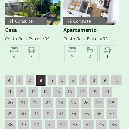
R$ Consulte
R$ Consulte
Casa
Apartamento
Cristo Rei - Estrela/RS
Cristo Rei - Estrela/RS
3
3
2
2
1
1
2
3
4
5
6
7
8
9
10
11
12
13
14
15
16
17
18
19
20
21
22
23
24
25
26
27
28
29
30
31
32
33
34
35
36
37
38
39
40
41
42
43
44
45
46