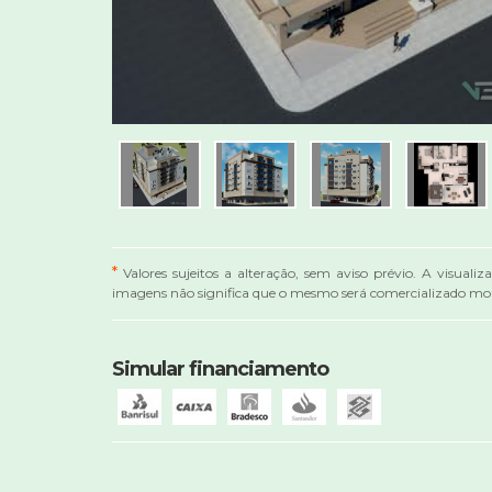
*
Valores sujeitos a alteração, sem aviso prévio. A visualiz
imagens não significa que o mesmo será comercializado mob
Simular financiamento