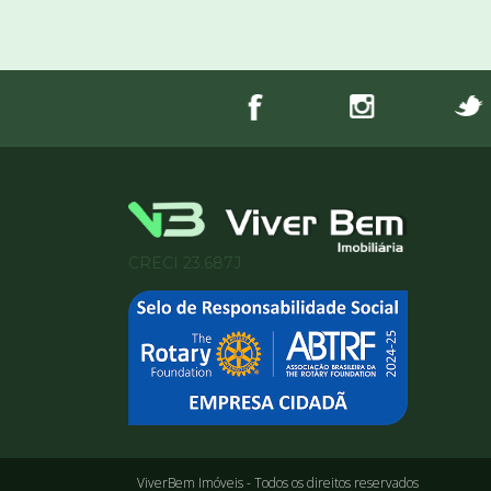
CRECI 23.687J
ViverBem Imóveis - Todos os direitos reservados