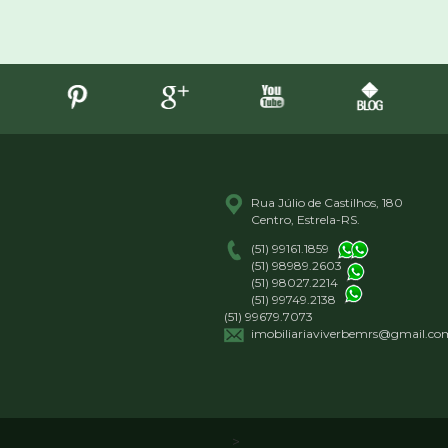
Rua Júlio de Castilhos, 180
Centro, Estrela-RS.
(51) 99161.1859
(51) 98989.2603
(51) 98027.2214
(51) 99749.2138
(51) 99679.7073
imobiliariaviverbemrs@gmail.co
>