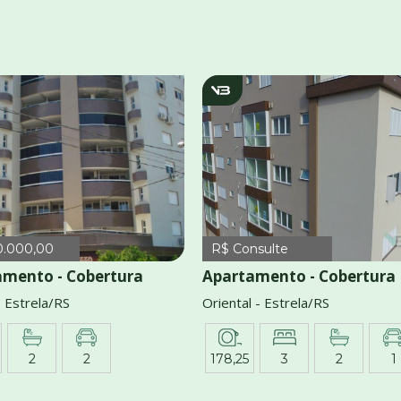
1557
v1212
0.000,00
R$ Consulte
amento - Cobertura
Apartamento - Cobertura
- Estrela/RS
Oriental - Estrela/RS
2
2
178,25
3
2
1