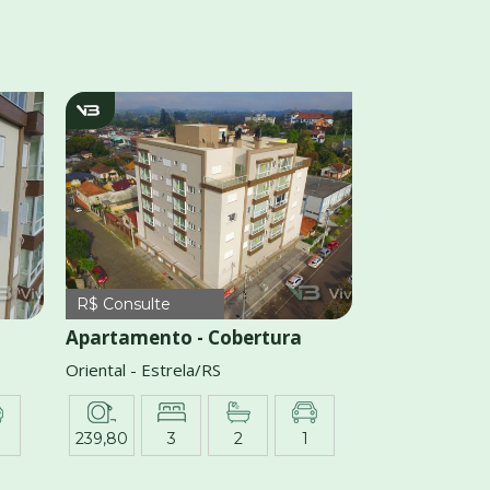
v1213
R$ Consulte
Apartamento - Cobertura
Oriental - Estrela/RS
239,80
3
2
1