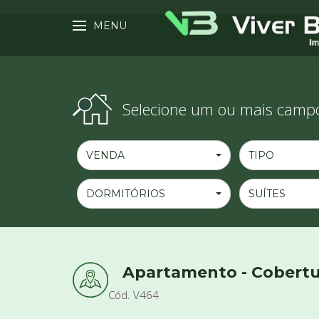
>
MENU
Selecione um ou mais campo
VENDA
TIPO
DORMITÓRIOS
SUÍTES
Apartamento - Cobertur
Cód. V464