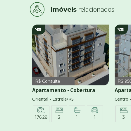
relacionados
Imóveis
V463
v
R$ Consulte
R$ 95
Apartamento - Cobertura
Apart
Oriental - Estrela/RS
Centro 
176,28
3
1
1
3