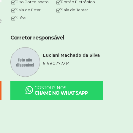
Piso Porcelanato
Portão Eletrônico
Sala de Estar
Sala de Jantar
Suíte
e
Corretor responsável
Luciani Machado da Silva
51980272214
GOSTOU? NOS
CHAME NO WHATSAPP