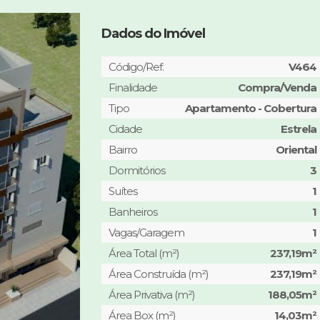
Dados do Imóvel
Código/Ref.
V464
Finalidade
Compra/Venda
Tipo
Apartamento - Cobertura
Cidade
Estrela
Bairro
Oriental
Dormitórios
3
Suítes
1
Banheiros
1
Vagas/Garagem
1
Área Total (m²)
237,19m²
Área Construída (m²)
237,19m²
Área Privativa (m²)
188,05m²
Área Box (m²)
14,03m²