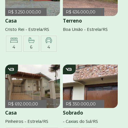
R$ 3.250.000,00
R$ 636.000,00
Casa
Terreno
Cristo Rei - Estrela/RS
Boa União - Estrela/RS
4
6
4
v760
v3770
R$ 692.000,00
R$ 350.000,00
Casa
Sobrado
Pinheiros - Estrela/RS
- Caxias do Sul/RS