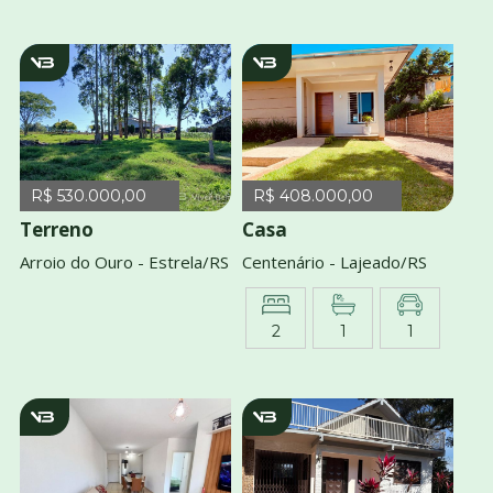
v2930
1767
R$ 530.000,00
R$ 408.000,00
Terreno
Casa
Arroio do Ouro - Estrela/RS
Centenário - Lajeado/RS
2
1
1
v3792
v4042