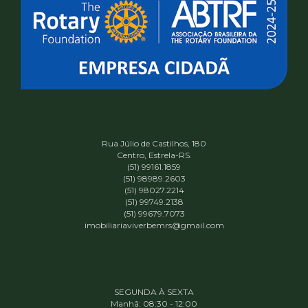
Rua Júlio de Castilhos, 180
Centro, Estrela-RS.
(51) 99161.1859
(51) 98989.2603
(51) 98027.2214
(51) 99749.2138
(51) 99679.7073
imobiliariaviverbemrs@gmail.com
SEGUNDA À SEXTA
Manhã: 08:30 - 12:00