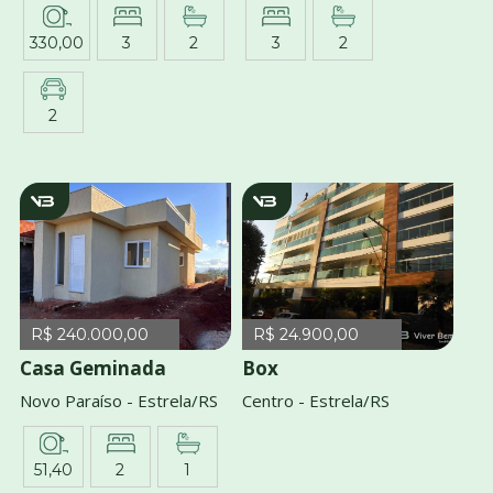
330,00
3
2
3
2
2
v4120
v1754
R$ 240.000,00
R$ 24.900,00
Casa Geminada
Box
Novo Paraíso - Estrela/RS
Centro - Estrela/RS
51,40
2
1