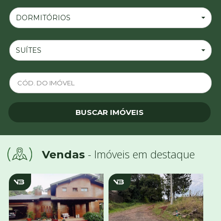
DORMITÓRIOS
SUÍTES
- Imóveis em destaque
Vendas
v1800
v3860