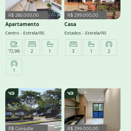
R$ 285.000,00
R$ 299.000,00
Apartamento
Casa
Centro - Estrela/RS
Estados - Estrela/RS
72,98
2
1
3
1
2
1
v962
V3899
R$ Consulte
R$ 299.000,00