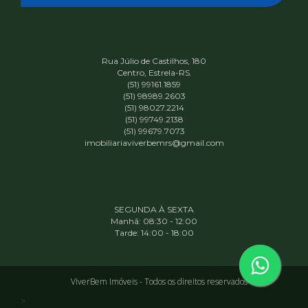
Rua Júlio de Castilhos, 180
Centro, Estrela-RS.
(51) 99161.1859
(51) 98989.2603
(51) 98027.2214
(51) 99749.2138
(51) 99679.7073
imobiliariaviverbemrs@gmail.com
SEGUNDA À SEXTA
Manhã: 08:30 - 12:00
Tarde: 14:00 - 18:00
ViverBem Imóveis - Todos os direitos reservados
>