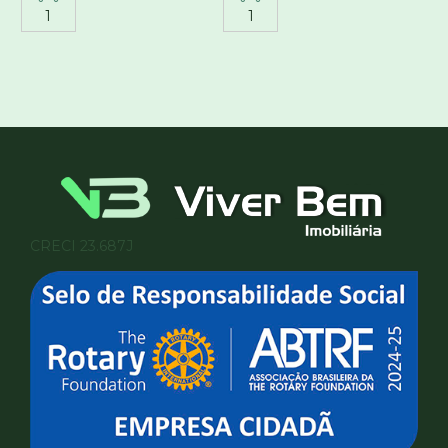
1
1
CRECI 23.687J