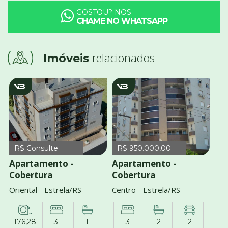
GOSTOU? NOS
CHAME NO WHATSAPP
relacionados
Imóveis
V463
v1557
R$ Consulte
R$ 950.000,00
Apartamento -
Apartamento -
Cobertura
Cobertura
Oriental - Estrela/RS
Centro - Estrela/RS
176,28
3
1
3
2
2