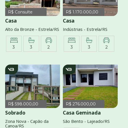
R$ Consulte
R$ 1.170.000,00
Casa
Casa
Alto da Bronze - Estrela/RS
Indústrias - Estrela/RS
3
3
2
3
3
2
v2955
V3913
R$ 598.000,00
R$ 276.000,00
Sobrado
Casa Geminada
Zona Nova - Capão da
São Bento - Lajeado/RS
Canoa/RS