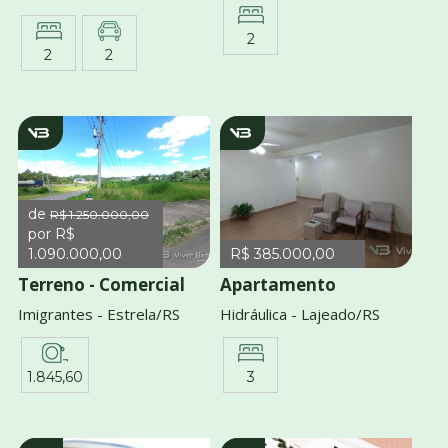
2
2
2
v953
V1943
de
R$ 1.250.000,00
por R$
1.090.000,00
R$ 385.000,00
Terreno - Comercial
Apartamento
Imigrantes - Estrela/RS
Hidráulica - Lajeado/RS
1.845,60
3