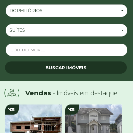
DORMITÓRIOS
SUÍTES
- Imóveis em destaque
Vendas
v1481
v3015