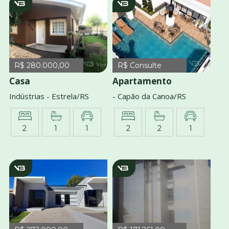
v1491
v2943
R$ 280.000,00
R$ Consulte
Casa
Apartamento
Indústrias - Estrela/RS
- Capão da Canoa/RS
2
1
1
2
2
1
v4100
v705