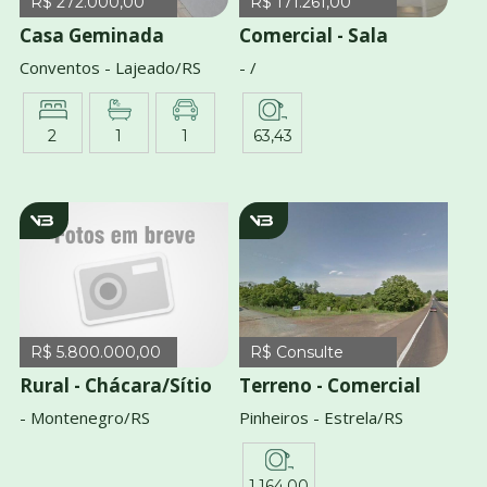
R$ 272.000,00
R$ 171.261,00
Casa Geminada
Comercial - Sala
Conventos - Lajeado/RS
- /
2
1
1
63,43
v3820
v853
R$ 5.800.000,00
R$ Consulte
Rural - Chácara/Sítio
Terreno - Comercial
- Montenegro/RS
Pinheiros - Estrela/RS
1.164,00