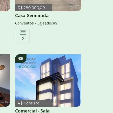
R$ 280.000,00
Casa Geminada
Conventos - Lajeado/RS
2
AM1036
R$ Consulte
Comercial - Sala