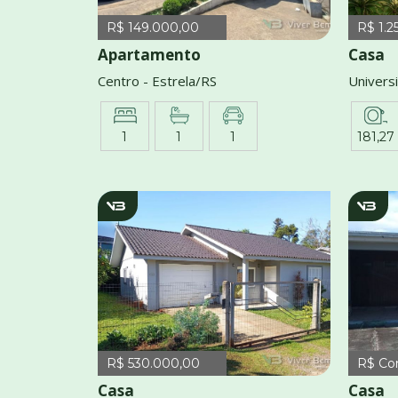
R$ 149.000,00
R$ 1.2
Apartamento
Casa
Centro - Estrela/RS
Universi
1
1
1
181,27
v4166
v
R$ 530.000,00
R$ Co
Casa
Casa