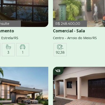
nsulte
R$ 248.400,00
amento
Comercial - Sala
- Estrela/RS
Centro - Arroio do Meio/RS
3
1
92,38
3026
v1774