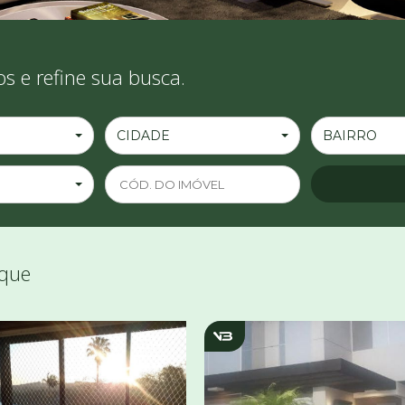
s e refine sua busca.
CIDADE
BAIRRO
aque
1795
v704