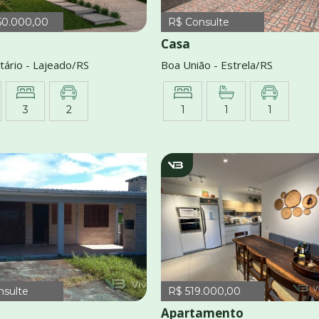
50.000,00
R$ Consulte
Casa
tário - Lajeado/RS
Boa União - Estrela/RS
3
2
1
1
1
1215
v1722
nsulte
R$ 519.000,00
Apartamento