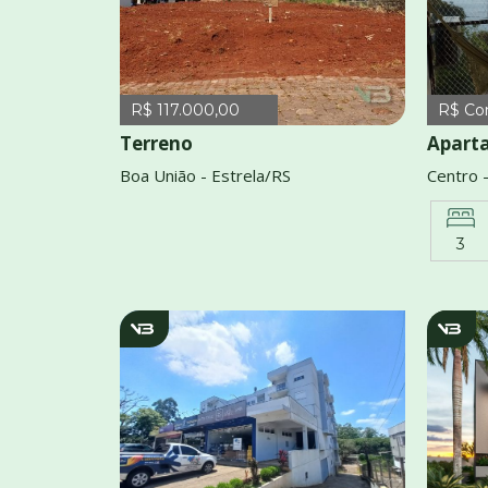
R$ 117.000,00
R$ Co
Terreno
Apart
Boa União - Estrela/RS
Centro 
3
v2905
v