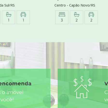
ida Sul/RS
Centro - Capão Novo/RS
1
1
3
2
2
 encomenda
V
 o imóvel
C
 você!
v