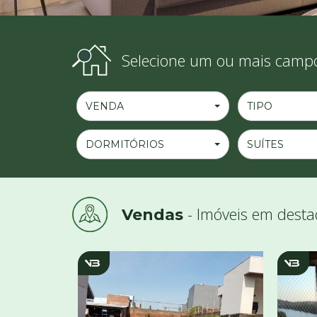
Selecione um ou mais campo
VENDA
TIPO
DORMITÓRIOS
SUÍTES
- Imóveis em dest
Vendas
v1617
v