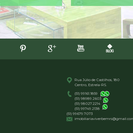
Rua Júlio de Castilhos, 180
Centro, Estrela-RS.
(51) 99161.1859
(51) 98989.2603
(51) 98027.2214
(51) 99749.2138
(51) 99679.7073
imobiliariaviverbemrs@gmail.co