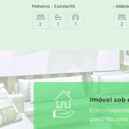
Pinheiros - Estrela/RS
- Atlânt
2
1
1
2
Imóvel sob
Encontramos
perfeito para