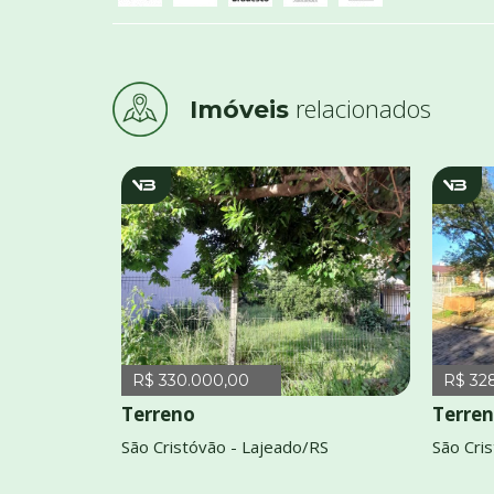
relacionados
Imóveis
v4015
v
R$ 330.000,00
R$ 32
Terreno
Terre
São Cristóvão - Lajeado/RS
São Cri