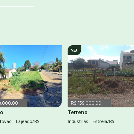
2853
v1401
8.000,00
R$ 139.000,00
no
Terreno
stóvão - Lajeado/RS
Indústrias - Estrela/RS