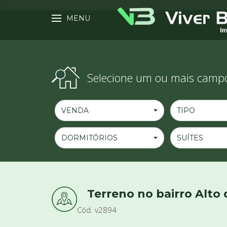
>
MENU
Selecione um ou mais campo
VENDA
TIPO
DORMITÓRIOS
SUÍTES
Terreno no bairro Alto
Cód. v2894