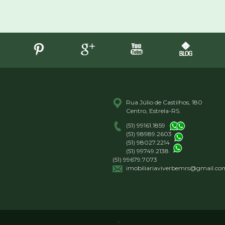
Rua Júlio de Castilhos, 180
Centro, Estrela-RS.
(51) 99161.1859
(51) 98989.2603
(51) 98027.2214
(51) 99749.2138
(51) 99679.7073
imobiliariaviverbemrs@gmail.co
>