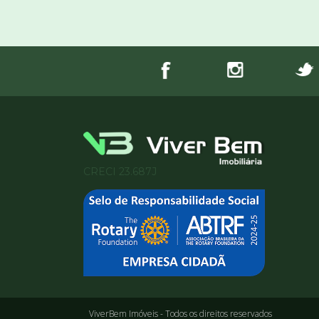
CRECI 23.687J
ViverBem Imóveis - Todos os direitos reservados