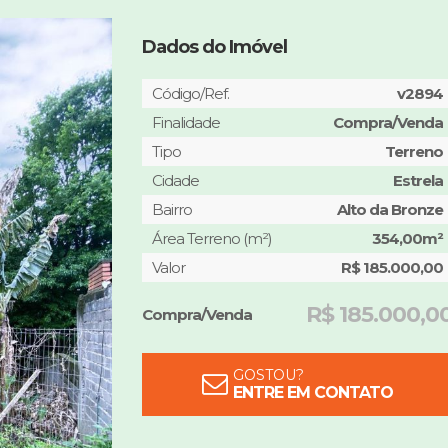
Dados do Imóvel
Código/Ref.
v2894
Finalidade
Compra/Venda
Tipo
Terreno
Cidade
Estrela
Bairro
Alto da Bronze
Área Terreno (m²)
354,00m²
Valor
R$ 185.000,00
R$ 185.000,0
Compra/Venda
GOSTOU?
ENTRE EM CONTATO