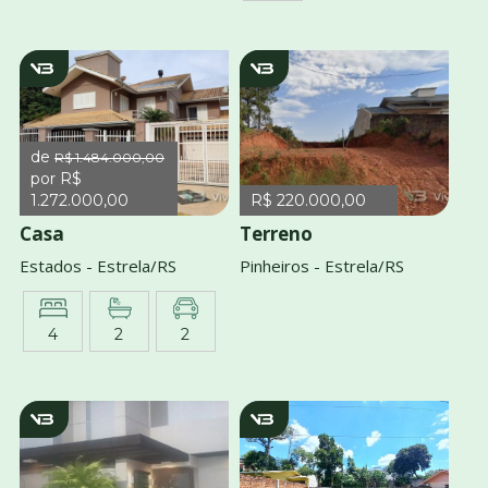
v1554
v3970
de
R$ 1.484.000,00
por R$
1.272.000,00
R$ 220.000,00
Casa
Terreno
Estados - Estrela/RS
Pinheiros - Estrela/RS
4
2
2
v706
v2965