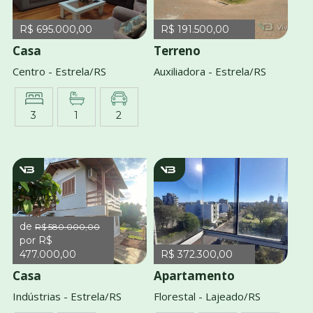
R$ 695.000,00
R$ 191.500,00
Casa
Terreno
Centro - Estrela/RS
Auxiliadora - Estrela/RS
3
1
2
v2842
v4171
de
R$ 580.000,00
por R$
477.000,00
R$ 372.300,00
Casa
Apartamento
Indústrias - Estrela/RS
Florestal - Lajeado/RS