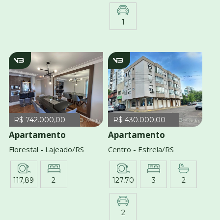
1
v3007
v3743
R$ 742.000,00
R$ 430.000,00
Apartamento
Apartamento
Florestal - Lajeado/RS
Centro - Estrela/RS
117,89
2
127,70
3
2
2