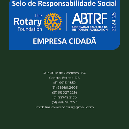
Rua Júlio de Castilhos, 180
Centro, Estrela-RS.
(51) 99161.1859
(51) 98989.2603
(51) 98027.2214
(51) 99749.2138
(51) 99679.7073
imobiliariaviverbemrs@gmail.com