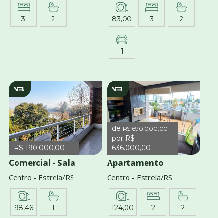
3
2
83,00
3
2
1
v3842
v2995
de
R$ 690.000,00
por R$
R$ 190.000,00
636.000,00
Comercial - Sala
Apartamento
Centro - Estrela/RS
Centro - Estrela/RS
98,46
1
124,00
2
2