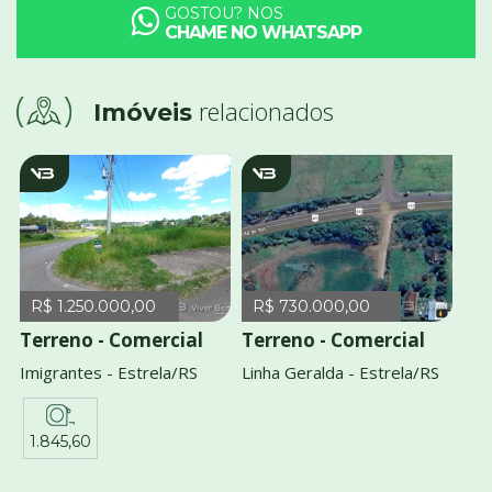
GOSTOU? NOS
CHAME NO WHATSAPP
relacionados
Imóveis
v953
v2933
R$ 1.250.000,00
R$ 730.000,00
Terreno - Comercial
Terreno - Comercial
Imigrantes - Estrela/RS
Linha Geralda - Estrela/RS
1.845,60