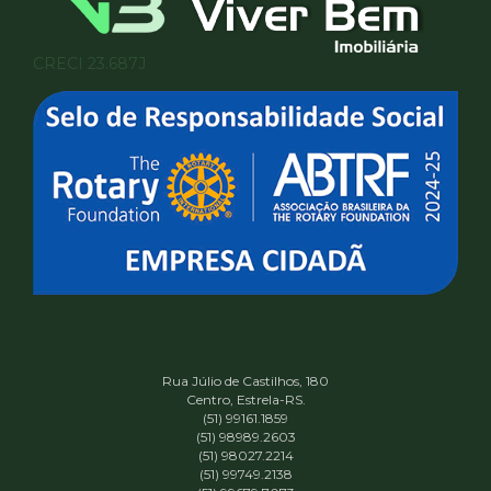
CRECI 23.687J
Rua Júlio de Castilhos, 180
Centro, Estrela-RS.
(51) 99161.1859
(51) 98989.2603
(51) 98027.2214
(51) 99749.2138