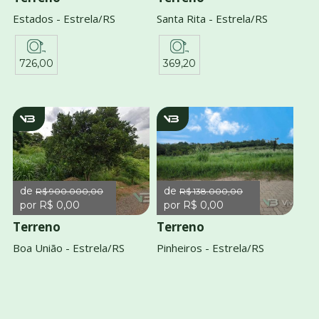
Estados - Estrela/RS
Santa Rita - Estrela/RS
726,00
369,20
v3025
v3738
de
de
R$ 900.000,00
R$ 138.000,00
por R$ 0,00
por R$ 0,00
Terreno
Terreno
Boa União - Estrela/RS
Pinheiros - Estrela/RS