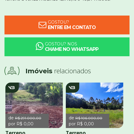
GOSTOU?
ENTRE EM CONTATO
GOSTOU? NOS
CHAME NO WHATSAPP
relacionados
Imóveis
v940
v1884
de
de
R$ 291.000,00
R$ 106.000,00
por R$ 0,00
por R$ 0,00
Terreno
Terreno