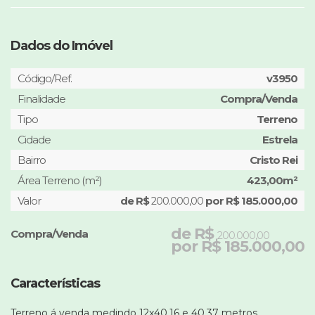
Dados do Imóvel
Código/Ref.
v3950
Finalidade
Compra/Venda
Tipo
Terreno
Cidade
Estrela
Bairro
Cristo Rei
Área Terreno (m²)
423,00m²
Valor
de R$
por R$ 185.000,00
200.000,00
de R$
Compra/Venda
200.000,00
por R$ 185.000,00
Características
Terreno á venda medindo 12x40,16 e 40,37 metros.